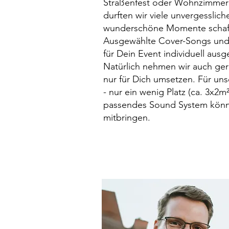
Straßenfest oder Wohnzimmerk
durften wir viele unvergessli
wunderschöne Momente schaff
Ausgewählte Cover-Songs und
für Dein Event individuell au
Natürlich nehmen wir auch ge
nur für Dich umsetzen. Für unse
- nur ein wenig Platz (ca. 3x2
passendes Sound System könne
mitbringen.
kontakt