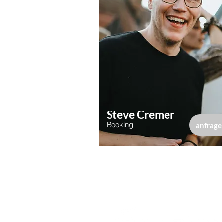
Steve Cremer
Booking
anfrage