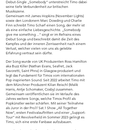
Debut-Single „Somebody“ unterstreicht Timo dabei
seine tiefe Verbundenheit zur britischen
Musikszene.
Gemeinsam mit James Hopkins (November Lights)
sowie den Londonern Marc Dowding und Charlie
Finn schreibt Timo Scharf einen Song, der mehr ist
als eine einfache Liebesgeschichte. „Somebody
give me something ...“ singt er im Refrains eines
Debut Songs und beschreibt damit die Zeit des
Kampfes und der inneren Zerrissenheit nach einem
Verlust, welcher vielen von uns als gelebte
Erfahrung vertraut sein dürfte.
Der Song wurde von UK Produzenten Ross Hamilton
aka Buzz Killer (Nathan Evans, Seafret, Jack
Savoretti, Saint Phnx) in Glasgow produziert und
legt das Fundament für Timos vom internationalen
Pop inspirierten Sound. Seit 2022 arbeitet Timo mit
dem Münchner Produzent Kilian Reischl (Malik
Harris, Antje Schomaker, Cosby) zusammen.
Gemeinsam veröffentlichen sie im Verlaufe des
Jahres weitere Songs, welche Timos Profil als
Popkünstler weiter schärfen. Mit seiner Teilnahme
als Juror in der Pro7/ Sat.1 Show „All Together
Now“, ersten Festivalauftritten und einer „Support-
Tour“ mit Revolverheld im Sommer 2023 gelingt es
Timo, sich eine erste Fanbase aufzubauen.