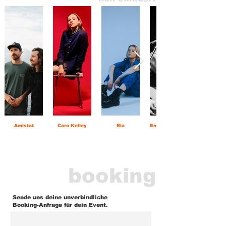
Amistat
Caro Kelley
Ria
Emanuel Reiter
booking
Sende uns deine unverbindliche
Booking-Anfrage für dein Event.