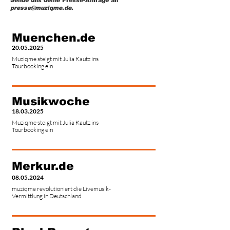
Sende uns deine Presse-Anfrage an
presse@muziqme.de
.
Muenchen.de
20.05.2025
Muziqme steigt mit Julia Kautz ins
Tourbooking ein
Musikwoche
18.03.2025
Muziqme steigt mit Julia Kautz ins
Tourbooking ein
Merkur.de
08.05.2024
muziqme revolutioniert die Livemusik-
Vermittlung in Deutschland