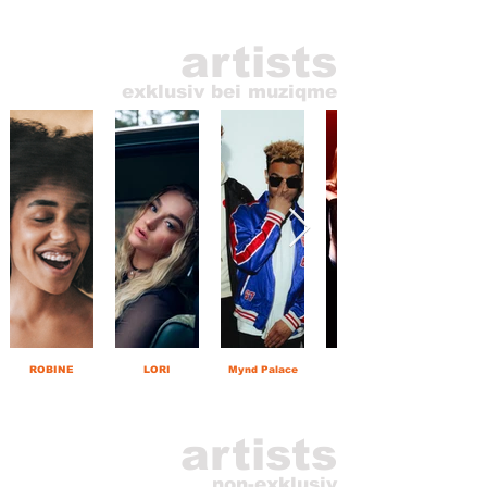
artists
exklusiv bei muziqme
ROBINE
LORI
Mynd Palace
Julia Kautz
artists
non-exklusiv