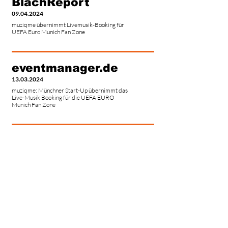
BlachReport
09.04.2024
muziqme übernimmt Livemusik-Booking für
UEFA Euro Munich Fan Zone
eventmanager.de
13.03.2024
muziqme: Münchner Start-Up übernimmt das
Live-Musik Booking für die UEFA EURO
Munich Fan Zone
kontakt