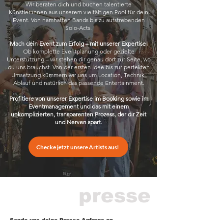
Wir beraten dich und buchen talentierte
Künstler:innen aus unserem vielfältigen Pool für dein
Event. Von namhaften Bands bis zu aufstrebenden
Solo-Acts.
Mach dein Event zum Erfolg – mit unserer Expertise!
Ob komplette Eventplanung oder gezielte
Unterstützung – wir stehen dir genau dort zur Seite, wo
du uns brauchst. Von der ersten Idee bis zur perfekten
Umsetzung kümmern wir uns um Location, Technik,
Ablauf und natürlich das passende Entertainment.
Profitiere von unserer Expertise im Booking sowie im
Eventmanagement und das mit einem
unkomplizierten, transparenten Prozess, der dir Zeit
und Nerven spart.
Checke jetzt unsere Artists aus!
presse